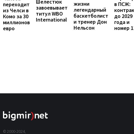
Шелестюк
жизни
в ПСЖ:
переходит
завоевывает
легендарный
контра
из Челси в
титул WBO
баскетболист
до 2029
Комо за 30
International
и тренер Дон
года и
миллионов
Нельсон
номер 1
евро
© 2000-2024,