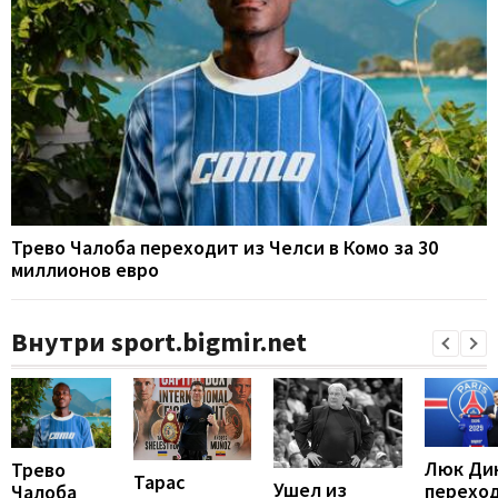
Трево Чалоба переходит из Челси в Комо за 30
миллионов евро
Внутри sport.bigmir.net
Люк Ди
Трево
Тарас
Ушел из
перехо
Чалоба