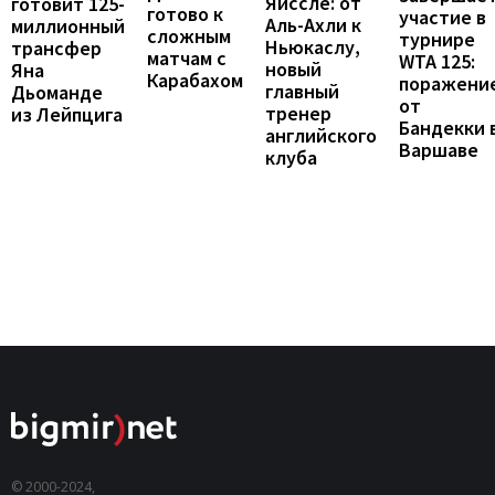
Яйссле: от
готовит 125-
готово к
участие в
Аль-Ахли к
миллионный
сложным
турнире
Ньюкаслу,
трансфер
матчам с
WTA 125:
новый
Яна
Карабахом
поражени
главный
Дьоманде
от
тренер
из Лейпцига
Бандекки 
английского
Варшаве
клуба
© 2000-2024,