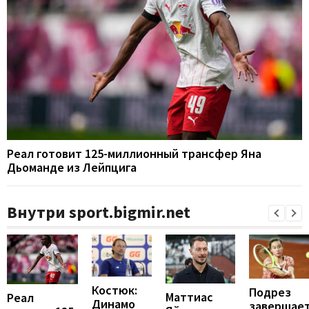
Реал готовит 125-миллионный трансфер Яна
Дьоманде из Лейпцига
Внутри sport.bigmir.net
Костюк:
Подрез
Маттиас
Реал
Динамо
завершае