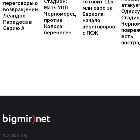
Стадион:
готовит 115
переговоры о
атакуе
Матч УПЛ
млн евро за
возвращении
Одессу
Черноморец
Барколя:
Леандро
Стадио
против
начало
Паредеса в
Черно
Колоса
переговоров
Серию А
повреж
перенесен
с ПСЖ
есть
постра
© 2000-2024,