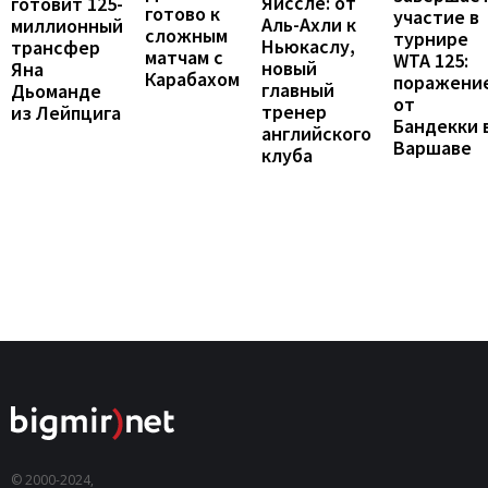
Яйссле: от
готовит 125-
готово к
участие в
Аль-Ахли к
миллионный
сложным
турнире
Ньюкаслу,
трансфер
матчам с
WTA 125:
новый
Яна
Карабахом
поражени
главный
Дьоманде
от
тренер
из Лейпцига
Бандекки 
английского
Варшаве
клуба
© 2000-2024,