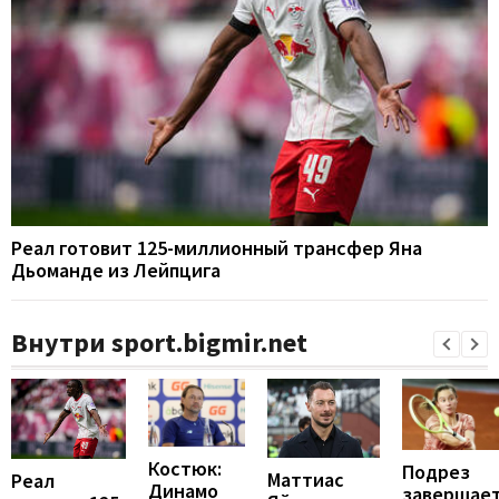
Реал готовит 125-миллионный трансфер Яна
Дьоманде из Лейпцига
Внутри sport.bigmir.net
Костюк:
Подрез
Маттиас
Реал
Динамо
завершае