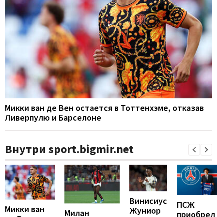
Микки ван де Вен остается в Тоттенхэме, отказав
Ливерпулю и Барселоне
Внутри sport.bigmir.net
Винисиус
ПСЖ
Микки ван
Жуниор
Милан
приобрел