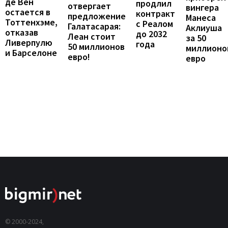
де Вен
продлил
отвергает
вингера
остается в
контракт
предложение
Манеса
Тоттенхэме,
с Реалом
Галатасарая:
Аклиуша
отказав
до 2032
Леан стоит
за 50
Ливерпулю
года
50 миллионов
миллионо
и Барселоне
евро!
евро
© 2000-2024,