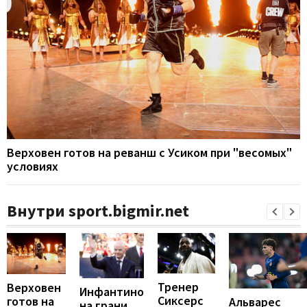
Верховен готов на реванш с Усиком при "весомых"
условиях
Внутри sport.bigmir.net
Тренер
Верховен
Инфантино
Сиксерс
готов на
Альварес
на грани