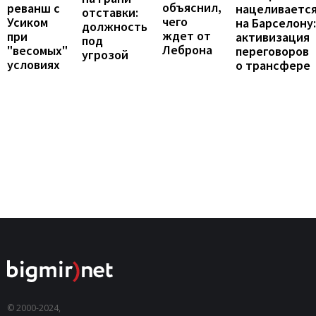
объяснил,
реванш с
нацеливаетс
отставки:
чего
Усиком
на Барселону:
должность
ждет от
при
активизация
под
Леброна
"весомых"
переговоров
угрозой
условиях
о трансфере
© 2000-2024,