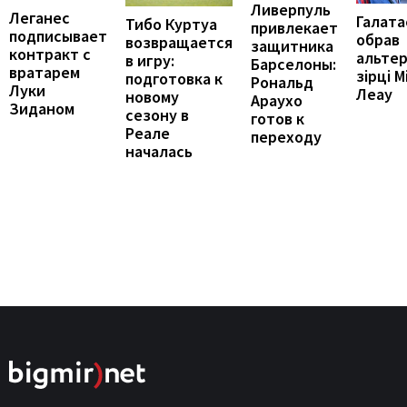
Ливерпуль
Леганес
Галата
Тибо Куртуа
привлекает
подписывает
обрав
возвращается
защитника
контракт с
альте
в игру:
Барселоны:
вратарем
зірці М
подготовка к
Рональд
Луки
Леау
новому
Араухо
Зиданом
сезону в
готов к
Реале
переходу
началась