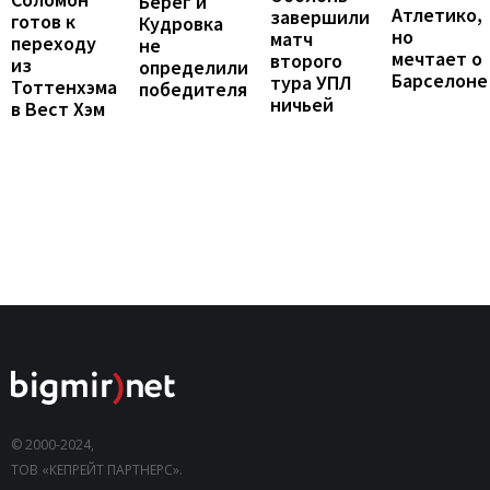
Берег и
Атлетико,
завершили
готов к
Кудровка
но
матч
переходу
не
мечтает о
второго
из
определили
Барселоне
тура УПЛ
Тоттенхэма
победителя
ничьей
в Вест Хэм
© 2000-2024,
ТОВ «КЕПРЕЙТ ПАРТНЕРС».