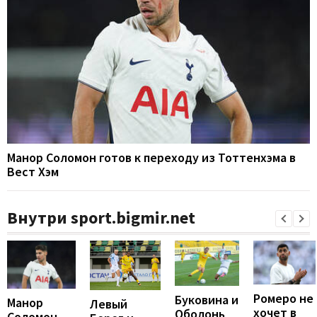
Манор Соломон готов к переходу из Тоттенхэма в
Вест Хэм
Внутри sport.bigmir.net
Ромеро не
Буковина и
Манор
Левый
хочет в
Оболонь
Соломон