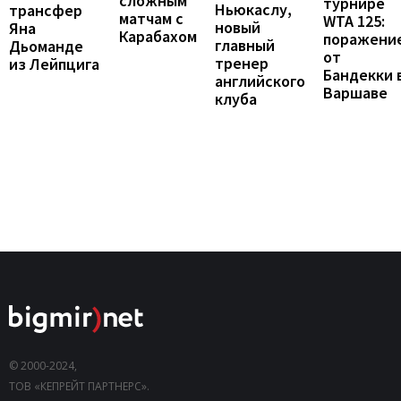
сложным
турнире
Ньюкаслу,
трансфер
матчам с
WTA 125:
новый
Яна
Карабахом
поражени
главный
Дьоманде
от
тренер
из Лейпцига
Бандекки 
английского
Варшаве
клуба
© 2000-2024,
ТОВ «КЕПРЕЙТ ПАРТНЕРС».