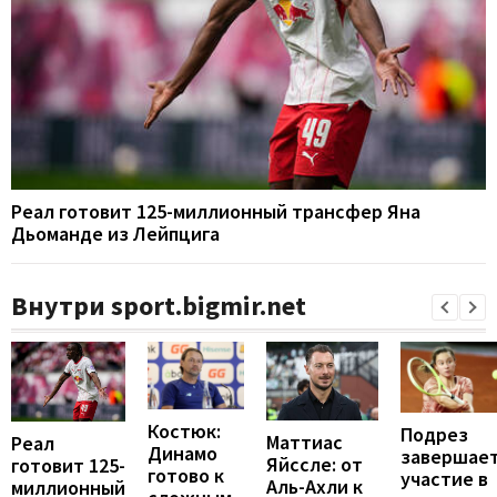
Реал готовит 125-миллионный трансфер Яна
Дьоманде из Лейпцига
Внутри sport.bigmir.net
Костюк:
Подрез
Маттиас
Реал
Динамо
завершае
Яйссле: от
готовит 125-
готово к
участие в
Аль-Ахли к
миллионный