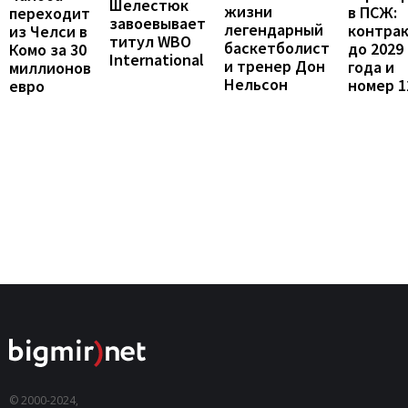
Шелестюк
жизни
в ПСЖ:
переходит
завоевывает
легендарный
контра
из Челси в
титул WBO
баскетболист
до 2029
Комо за 30
International
и тренер Дон
года и
миллионов
Нельсон
номер 1
евро
© 2000-2024,