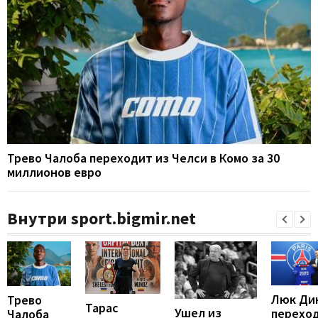
Трево Чалоба переходит из Челси в Комо за 30
миллионов евро
Внутри sport.bigmir.net
Люк Ди
Трево
Тарас
Ушел из
перехо
Чалоба