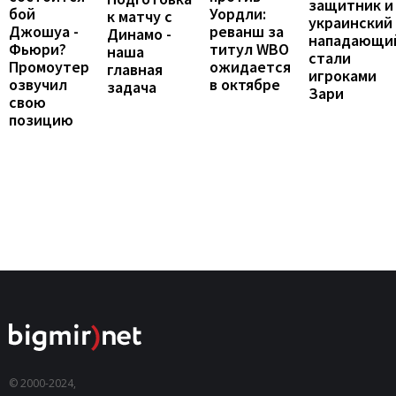
защитник и
бой
Уордли:
к матчу с
украинский
Джошуа -
реванш за
Динамо -
нападающи
Фьюри?
титул WBO
наша
стали
Промоутер
ожидается
главная
игроками
озвучил
в октябре
задача
Зари
свою
позицию
© 2000-2024,