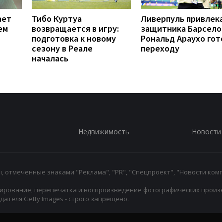
ает
Тибо Куртуа
Ливерпуль привлек
ем
возвращается в игру:
защитника Барсело
подготовка к новому
Рональд Араухо гот
сезону в Реале
переходу
началась
Недвижимость
Новости
 отмеченные знаками "Реклама", "PR", "Спецпроект", "Новости комп
ирование, перепечатка и воспроизведение фотографических произ
ателя Getty Images - строго запрещено.