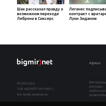
Шак рассказал правду о
Леганес подписыв
возможном переходе
контракт с вратар
Леброна в Сиксерс
Луки Зиданом
Афиша
Материалы,
© 2000-2024,
рекламы.
ТОВ «КЕПРЕЙТ ПАРТНЕРС».
Любое коп
Все права защищены.
правооблад