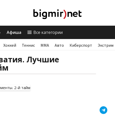
о
Афиша
Все категории
Хоккей
Теннис
ММА
Авто
Киберспорт
Экстрим
ватия. Лучшие
йм