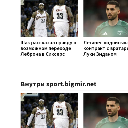
Шак рассказал правду о
Леганес подписыв
возможном переходе
контракт с вратар
Леброна в Сиксерс
Луки Зиданом
Внутри sport.bigmir.net