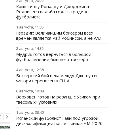
2 августа, 20:22
Криштиану Роналду и Джорджина
Родригес: свадьба года на родине
футболиста
1 августа, 11:35
Гвоздик: Величайшим боксером всех
времен является Рэй Робинсон, а не Али
2 августа, 14:35
Мудрик готов вернуться в большой
футбол: мнение бывшего тренера
4 августа, 12:38
Боксерский бой века между Джошуа и
Фьюри перенесен в США
6 августа, 10:08
Верховен готов на реванш с Усиком при
"весомых" условиях
1 августа, 08:40
Испанский футболист Гави под угрозой
дисквалификации после финала ЧМ-2026