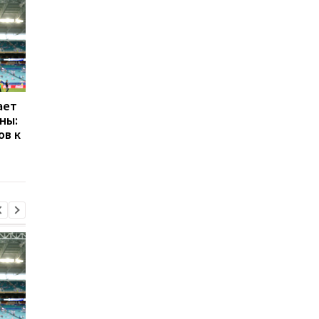
ает
Галатасарай обрав
Формула-1 на пути к
ны:
альтернативу зірці
легкости: планирует
ов к
Мілана Леау
дальнейшее снижен
веса болидов