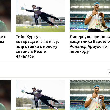
ает
Тибо Куртуа
Ливерпуль привлек
ем
возвращается в игру:
защитника Барсело
подготовка к новому
Рональд Араухо гот
сезону в Реале
переходу
началась