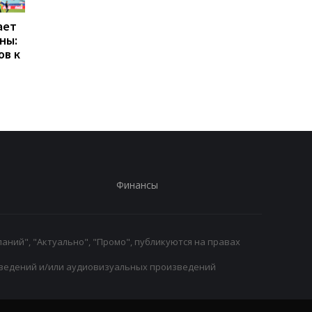
ает
Галатасарай обрав
Формула-1 на пути к
ны:
альтернативу зірці
легкости: планирует
ов к
Мілана Леау
дальнейшее снижен
веса болидов
Финансы
аний", "Актуально", "Промо", публикуются на правах
ведений и/или аудиовизуальных произведений