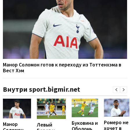
Манор Соломон готов к переходу из Тоттенхэма в
Вест Хэм
Внутри sport.bigmir.net
Ромеро не
Буковина и
Манор
Левый
хочет в
Оболонь
Соломон