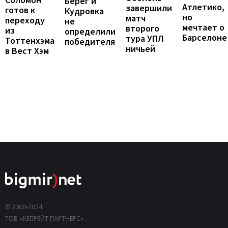
Берег и
Атлетико,
завершили
готов к
Кудровка
но
матч
переходу
не
мечтает о
второго
из
определили
Барселоне
тура УПЛ
Тоттенхэма
победителя
ничьей
в Вест Хэм
© 2000-2024,
ТОВ «КЕПРЕЙТ ПАРТНЕРС».