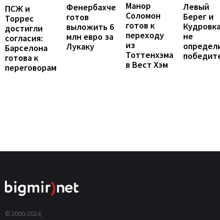
Манор
Левый
Фенербахче
ПСЖ и
Соломон
Берег и
готов
Торрес
готов к
Кудровк
выложить 6
достигли
переходу
не
млн евро за
согласия:
из
определ
Лукаку
Барселона
Тоттенхэма
победит
готова к
в Вест Хэм
переговорам
© 2000-2024,