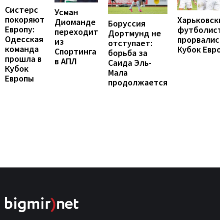
Систерс
Усман
покоряют
Харьковск
Диоманде
Боруссия
Европу:
футболис
переходит
Дортмунд не
Одесская
прорвалис
из
отступает:
команда
Кубок Евр
Спортинга
борьба за
прошла в
в АПЛ
Саида Эль-
Кубок
Мала
Европы
продолжается