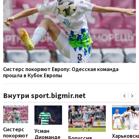
Систерс покоряют Европу: Одесская команда
прошла в Кубок Европы
Внутри sport.bigmir.net
Систерс
Усман
покоряют
Харьковск
Диоманде
Боруссия