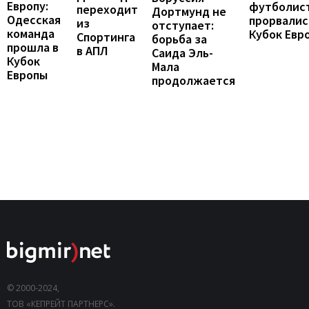
Европу:
футболис
переходит
Дортмунд не
Одесская
прорвалис
из
отступает:
команда
Кубок Евр
Спортинга
борьба за
прошла в
в АПЛ
Саида Эль-
Кубок
Мала
Европы
продолжается
© 2000-2024,
ТОВ «КЕПРЕЙТ ПАРТНЕРС».