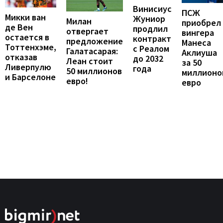
Винисиус
ПСЖ
Микки ван
Жуниор
Милан
приобрел
де Вен
продлил
отвергает
вингера
остается в
контракт
предложение
Манеса
Тоттенхэме,
с Реалом
Галатасарая:
Аклиуша
отказав
до 2032
Леан стоит
за 50
Ливерпулю
года
50 миллионов
миллионо
и Барселоне
евро!
евро