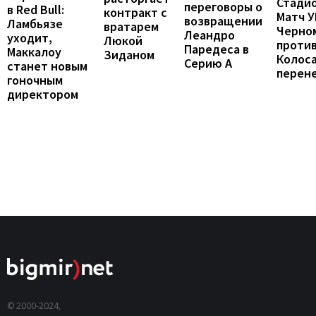
Стадио
переговоры о
в Red Bull:
контракт с
Матч 
возвращении
Ламбьязе
вратарем
Черно
Леандро
уходит,
Люкой
проти
Паредеса в
Маккалоу
Зиданом
Колос
Серию А
станет новым
перен
гоночным
директором
© 2000-2024,