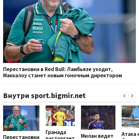
Перестановки в Red Bull: Ламбьязе уходит,
Маккалоу станет новым гоночным директором
Внутри sport.bigmir.net
Гранада
Атака 
Милан ведет
Перестановки
расторгает