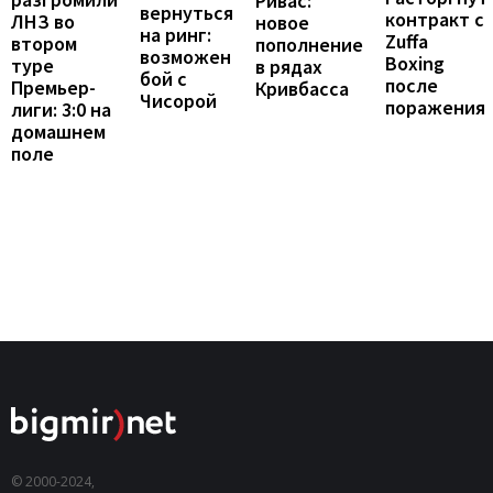
Ривас:
вернуться
контракт с
ЛНЗ во
новое
на ринг:
Zuffa
втором
пополнение
возможен
Boxing
туре
в рядах
бой с
после
Премьер-
Кривбасса
Чисорой
поражения
лиги: 3:0 на
домашнем
поле
© 2000-2024,