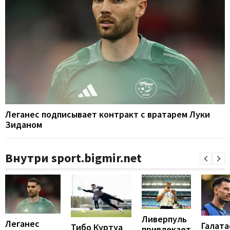
Леганес подписывает контракт с вратарем Луки
Зиданом
Внутри sport.bigmir.net
Ливерпуль
Леганес
Галата
Тибо Куртуа
привлекает