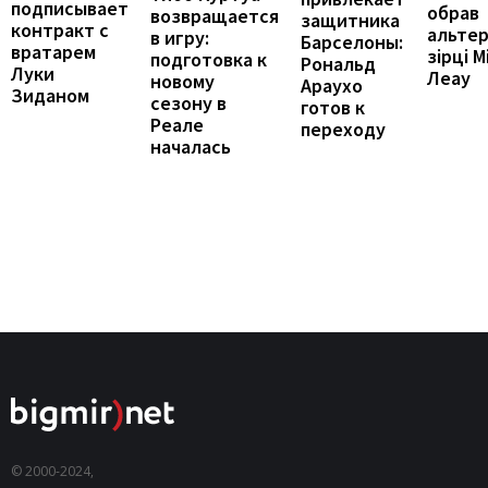
подписывает
обрав
возвращается
защитника
контракт с
альте
в игру:
Барселоны:
вратарем
зірці М
подготовка к
Рональд
Луки
Леау
новому
Араухо
Зиданом
сезону в
готов к
Реале
переходу
началась
© 2000-2024,