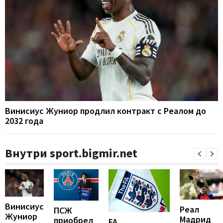
Винисиус Жуниор продлил контракт с Реалом до
2032 года
Внутри sport.bigmir.net
Винисиус
Реал
ПСЖ
Жуниор
Мадрид
приобрел
FA