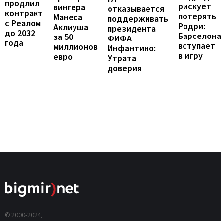
продлил
рискует
вингера
отказывается
контракт
потерять
Манеса
поддерживать
с Реалом
Родри:
Аклиуша
президента
до 2032
Барселона
за 50
ФИФА
года
вступает
миллионов
Инфантино:
в игру
евро
Утрата
доверия
© 2000-2024,