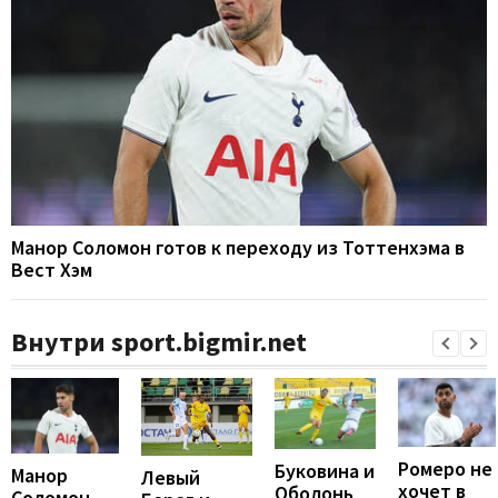
Манор Соломон готов к переходу из Тоттенхэма в
Вест Хэм
Внутри sport.bigmir.net
Ромеро не
Буковина и
Манор
Левый
хочет в
Оболонь
Соломон