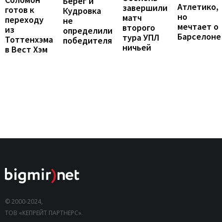
Берег и
Атлетико,
завершили
готов к
Кудровка
но
матч
переходу
не
мечтает о
второго
из
определили
Барселоне
тура УПЛ
Тоттенхэма
победителя
ничьей
в Вест Хэм
© 2000-2024,
ТОВ «КЕПРЕЙТ ПАРТНЕРС».