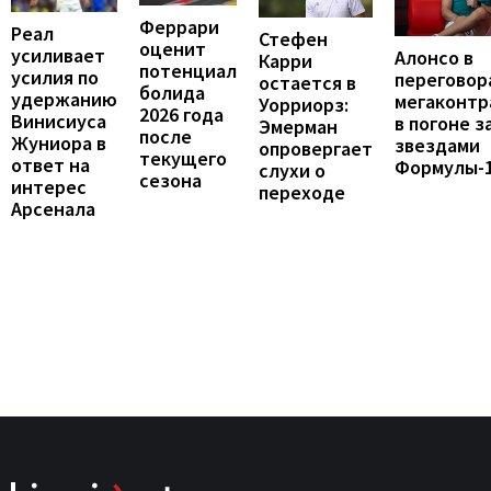
Феррари
Реал
Стефен
оценит
усиливает
Алонсо в
Карри
потенциал
усилия по
переговор
остается в
болида
удержанию
мегаконтр
Уорриорз:
2026 года
Винисиуса
в погоне з
Эмерман
после
Жуниора в
звездами
опровергает
текущего
ответ на
Формулы-
слухи о
сезона
интерес
переходе
Арсенала