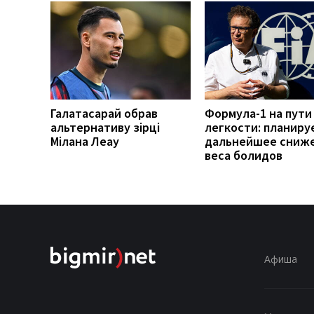
Галатасарай обрав
Формула-1 на пути
альтернативу зірці
легкости: планиру
Мілана Леау
дальнейшее сниж
веса болидов
Афиша