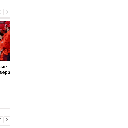
вые
Ястремская сделает
"Трудно выразить
вера
паузу в выступлениях
словами все, что мы
из-за травмы
разделили вместе":
Джокович
поблагодарил
Федерера за
соперничество