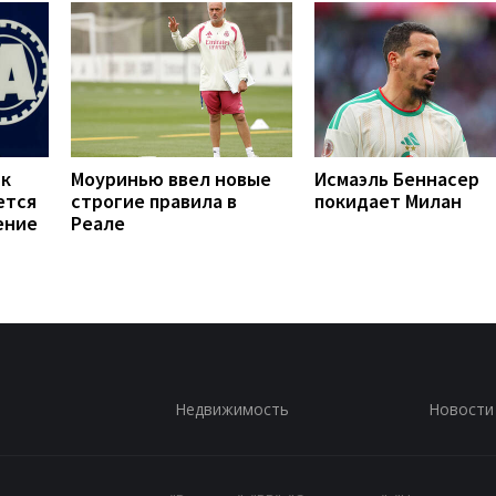
 к
Моуринью ввел новые
Исмаэль Беннасер
ется
строгие правила в
покидает Милан
ение
Реале
Недвижимость
Новости