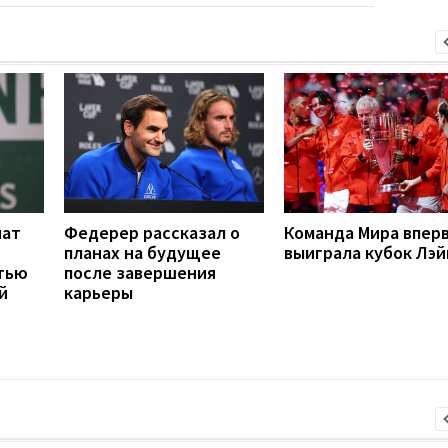
нат
Федерер рассказал о
Команда Мира впер
планах на будущее
выиграла кубок Лэй
стью
после завершения
й
карьеры