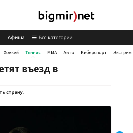
о
Афиша
Все категории
Хоккей
Теннис
ММА
Авто
Киберспорт
Экстрим
етят въезд в
ть страну.