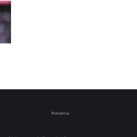
Перестановки в Red
Гранада расторгает
Bull: Ламбьязе уходит,
контракт с вратарем
Маккалоу станет новым
Люкой Зиданом
гоночным директором
Финансы