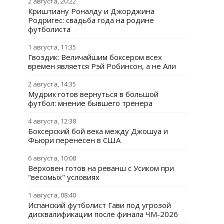
2 августа, 20:22
Криштиану Роналду и Джорджина
Родригес: свадьба года на родине
футболиста
1 августа, 11:35
Гвоздик: Величайшим боксером всех
времен является Рэй Робинсон, а не Али
2 августа, 14:35
Мудрик готов вернуться в большой
футбол: мнение бывшего тренера
4 августа, 12:38
Боксерский бой века между Джошуа и
Фьюри перенесен в США
6 августа, 10:08
Верховен готов на реванш с Усиком при
"весомых" условиях
1 августа, 08:40
Испанский футболист Гави под угрозой
дисквалификации после финала ЧМ-2026