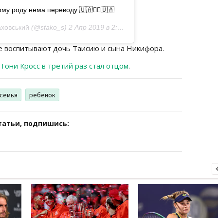
му роду нема переводу 🇺🇦✊🏻🇺🇦
аховський
(@stako_s)
2 Апр 2019 в 2:30 PDT
е воспитывают дочь Таисию и сына Никифора.
Тони Кросс в третий раз стал отцом
.
семья
ребенок
татьи, подпишись: