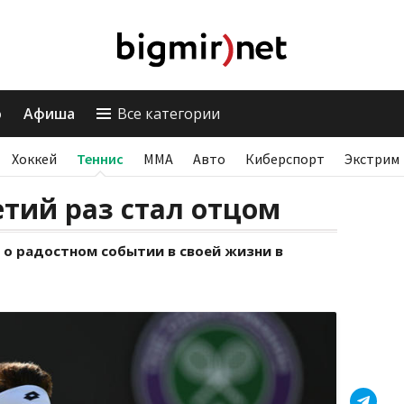
о
Афиша
Все категории
Хоккей
Теннис
ММА
Авто
Киберспорт
Экстрим
етий раз стал отцом
 о радостном событии в своей жизни в