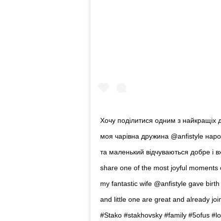
Хочу поділитися одним з найкращіх дн
моя чарівна дружина @anfistyle нар
та маленький відчуваються добре і вж
share one of the most joyful moments 
my fantastic wife @anfistyle gave birt
and little one are great and already joi
#Stako #stakhovsky #family #5ofus #l