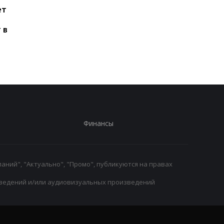
ет
Паркер готов вернуться
Макс Ферстаппен:
на ринг: планы и
Рождение дочери - 
 в
потенциальные
главное достижени
соперники
Финансы
аний", "Актуально", "Промо", публикуются на правах
ведений и/или аудиовизуальных произведений