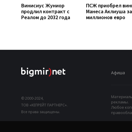
Винисиус Жуниор
ПСЖ приобрел вин
продлил контракт с
Манеса Аклиуша за
Реалом до 2032 года
миллионов евро
Афиша
Материалы,
© 2000-2024,
рекламы.
ТОВ «КЕПРЕЙТ ПАРТНЕРС».
Любое коп
Все права защищены.
правооблад