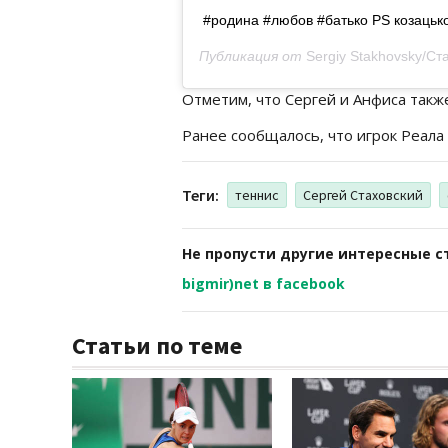
#родина #любов #батько PS козацько
Публикация от
Sergiy Stakhovsky/Ст
Отметим, что Сергей и Анфиса такж
Ранее сообщалось, что игрок Реала
Теги:
теннис
Сергей Стаховский
Не пропусти другие интересные с
bigmir)net в facebook
Статьи по теме