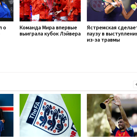
л о
Команда Мира впервые
Ястремская сделае
е
выиграла кубок Лэйвера
паузу в выступлени
из-за травмы