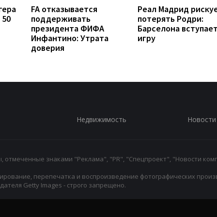
гера
FA отказывается
Реал Мадрид риску
 50
поддерживать
потерять Родри:
президента ФИФА
Барселона вступает
Инфантино: Утрата
игру
доверия
Недвижимость
Новости
 отмеченные знаками "Реклама", "PR", "Спецпроект", "Новости комп
ирование, перепечатка и воспроизведение фотографических произ
ателя Getty Images - строго запрещено.