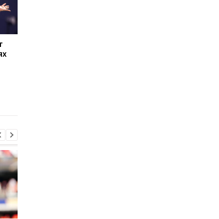
т
"Трудно выразить
Алькарас отыграл
ях
словами все, что мы
матчбол и длительн
разделили вместе":
матче одолел Синне
Джокович
поблагодарил
Федерера за
соперничество