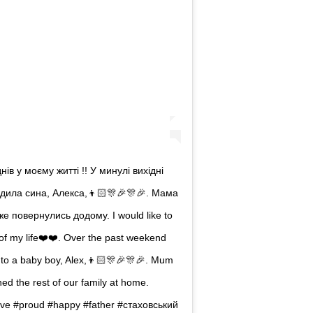
ів у моєму житті !! У минулі вихідні
одила сина, Алекса,👦🏻🎊🎉🎊🎉. Мама
е повернулись додому. I would like to
of my life❤️❤️. Over the past weekend
h to a baby boy, Alex,👦🏻🎊🎉🎊🎉. Mum
ned the rest of our family at home.
ove #proud #happy #father #стаховський