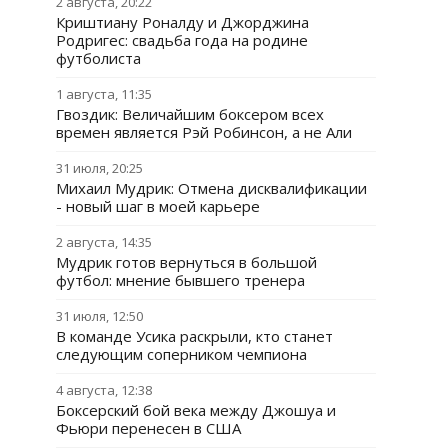
2 августа, 20:22
Криштиану Роналду и Джорджина
Родригес: свадьба года на родине
футболиста
1 августа, 11:35
Гвоздик: Величайшим боксером всех
времен является Рэй Робинсон, а не Али
31 июля, 20:25
Михаил Мудрик: Отмена дисквалификации
- новый шаг в моей карьере
2 августа, 14:35
Мудрик готов вернуться в большой
футбол: мнение бывшего тренера
31 июля, 12:50
В команде Усика раскрыли, кто станет
следующим соперником чемпиона
4 августа, 12:38
Боксерский бой века между Джошуа и
Фьюри перенесен в США