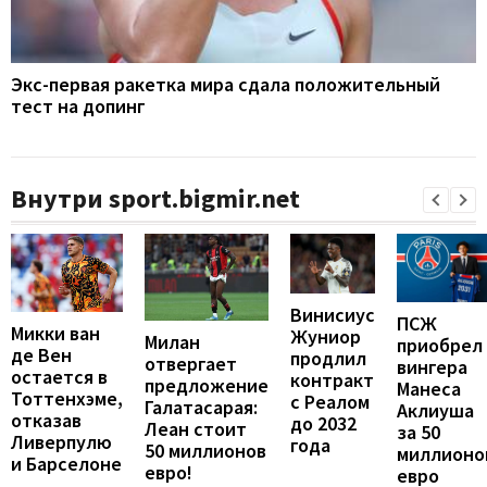
Экс-первая ракетка мира сдала положительный
тест на допинг
Внутри sport.bigmir.net
Винисиус
ПСЖ
Микки ван
Жуниор
Милан
приобрел
де Вен
продлил
отвергает
вингера
остается в
контракт
предложение
Манеса
Тоттенхэме,
с Реалом
Галатасарая:
Аклиуша
отказав
до 2032
Леан стоит
за 50
Ливерпулю
года
50 миллионов
миллионо
и Барселоне
евро!
евро