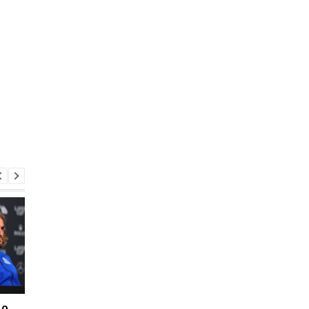
 о
Команда Мира впервые
Ястремская сделает