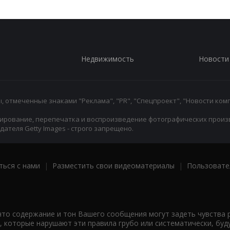
Недвижимость
Новости
 отмеченные знаками "Реклама", "PR", "Спецпроект", "Новости комп
ирование, перепечатка и воспроизведение фотографических произ
ателя Getty Images - строго запрещено.
ться с нами
|
Разместить свои видеоматериалы
|
Пользовате
что содержание и тон Вашего сообщения могут задеть чувства 
 которые нарушают эти правила грубо или систематически, буд