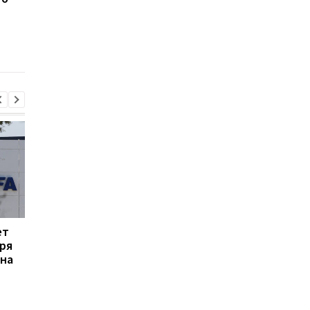
выиграла кубок Лэйвера
паузу в выступления
из-за травмы
ет
Формула-1 и энергия:
Эвертон привлекает
ря
почему гонщики не
силу Арсенала:
 на
контролируют
Кристиан Нергор
полностью энергию?
становится новым
полузащитником кл