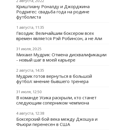
2 августа, 20:22
Криштиану Роналду и Джорджина
Родригес: свадьба года на родине
футболиста
1 августа, 11:35
Гвоздик: Величайшим боксером всех
времен является Рэй Робинсон, а не Али
31 июля, 20:25
Михаил Мудрик: Отмена дисквалификации
- новый шаг в моей карьере
2 августа, 14:35
Мудрик готов вернуться в большой
футбол: мнение бывшего тренера
31 июля, 12:50
В команде Усика раскрыли, кто станет
следующим соперником чемпиона
4 августа, 12:38
Боксерский бой века между Джошуа и
Фьюри перенесен в США