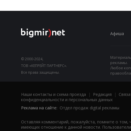
Афиша
Материалы,
© 2000-2024,
рекламы.
ТОВ «КЕПРЕЙТ ПАРТНЕРС».
Любое коп
Все права защищены.
правооблад
Наши контакты и схема проезда
|
Редакция
|
Связа
конфиденциальности и персональных данных
Реклама на сайте:
Отдел продаж digital рекламы
Оставляя комментарий, пожалуйста, помните о том, 
имеющих отношение к данной новости. Пользователи,