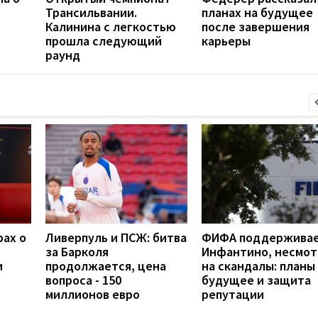
Трансильвании.
планах на будущее
Калинина с легкостью
после завершения
прошла следующий
карьеры
раунд
рах о
Ливерпуль и ПСЖ: битва
ФИФА поддержива
за Барколя
Инфантино, несмот
и
продолжается, цена
на скандалы: планы
вопроса - 150
будущее и защита
миллионов евро
репутации