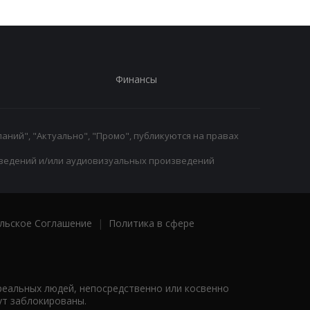
Финансы
аний", "Актуально", "Промо", публикуются на правах
ведений и/или аудиовизуальных произведений
льское Соглашение
|
Политика в сфере
реальных людей, непосредственно или косвенно
ут заблокированы.