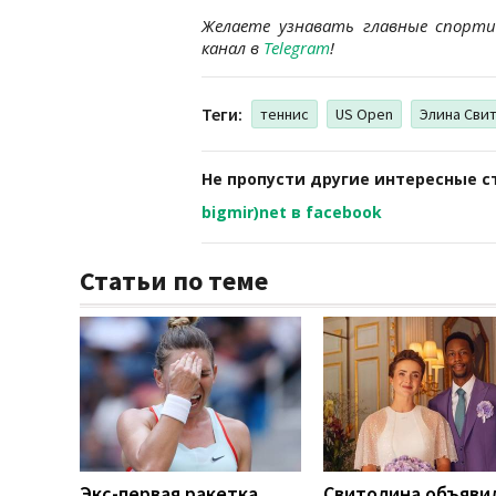
Желаете узнавать главные спорт
канал в
Telegram
!
Теги:
теннис
US Open
Элина Сви
Не пропусти другие интересные с
bigmir)net в facebook
Статьи по теме
Экс-первая ракетка
Свитолина объяви