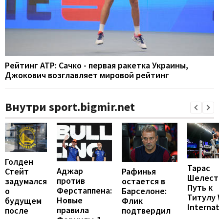
Рейтинг ATP: Сачко - первая ракетка Украины,
Джокович возглавляет мировой рейтинг
Внутри sport.bigmir.net
Голден
Тарас
Аджар
Рафинья
Стейт
Шелест
против
остается в
задумался
Путь к
Ферстаппена:
Барселоне:
о
Титулу
Новые
Флик
будущем
Internat
правила
подтвердил
после