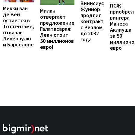
Винисиус
ПСЖ
Микки ван
Жуниор
Милан
приобрел
де Вен
продлил
отвергает
вингера
остается в
контракт
предложение
Манеса
Тоттенхэме,
с Реалом
Галатасарая:
Аклиуша
отказав
до 2032
Леан стоит
за 50
Ливерпулю
года
50 миллионов
миллионо
и Барселоне
евро!
евро