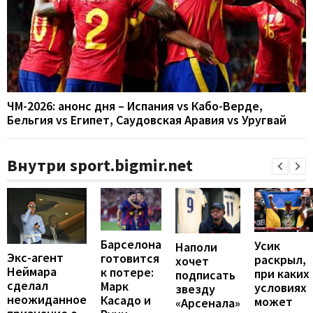
ЧМ-2026: анонс дня – Испания vs Кабо-Верде,
Бельгия vs Египет, Саудовская Аравия vs Уругвай
Внутри sport.bigmir.net
Барселона
Усик
Наполи
Экс-агент
готовится
раскрыл,
хочет
Неймара
к потере:
при каких
подписать
сделал
Марк
условиях
звезду
неожиданное
Касадо и
может
«Арсенала»