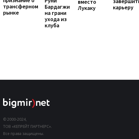
признание о
Руни
завершит
вместо
трансферном
Бардагжи
карьеру
Лукаку
рынке
на грани
ухода из
клуба
© 2000-2024,
ТОВ «КЕПРЕЙТ ПАРТНЕРС».
Все права защищены.