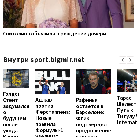
Свитолина объявила о рождении дочери
Внутри sport.bigmir.net
Голден
Тарас
Аджар
Рафинья
Стейт
Шелест
против
остается в
задумался
Путь к
Ферстаппена:
Барселоне:
о
Титулу
Новые
Флик
будущем
Internat
правила
подтвердил
после
Формулы-1
продолжение
ухода
увеличат
карьеры
Карри