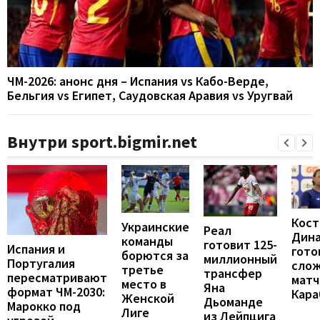
ЧМ-2026: анонс дня – Испания vs Кабо-Верде,
Бельгия vs Египет, Саудовская Аравия vs Уругвай
Внутри sport.bigmir.net
Кост
Украинские
Реал
Дин
команды
готовит 125-
Испания и
гото
борются за
миллионный
Португалия
сло
третье
трансфер
пересматривают
матч
место в
Яна
формат ЧМ-2030:
Кара
Женской
Дьоманде
Марокко под
Лиге
из Лейпцига