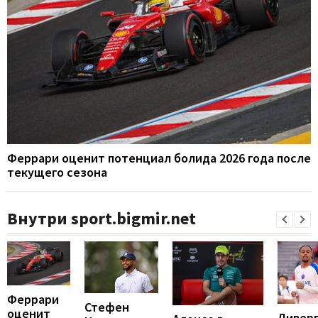
Феррари оценит потенциал болида 2026 года после
текущего сезона
Внутри sport.bigmir.net
Феррари
Стефен
оценит
Ливерп