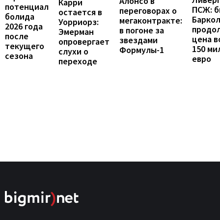
Алонсо в
Карри
потенциал
ПСЖ: б
переговорах о
остается в
болида
Барко
мегаконтракте:
Уорриорз:
2026 года
продо
в погоне за
Эмерман
после
цена в
звездами
опровергает
текущего
150 ми
Формулы-1
слухи о
сезона
евро
переходе