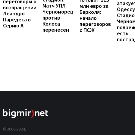
переговоры о
атакуе
Матч УПЛ
млн евро за
возвращении
Одессу
Черноморец
Барколя:
Леандро
Стадио
против
начало
Паредеса в
Черно
Колоса
переговоров
Серию А
повреж
перенесен
с ПСЖ
есть
постра
© 2000-2024,