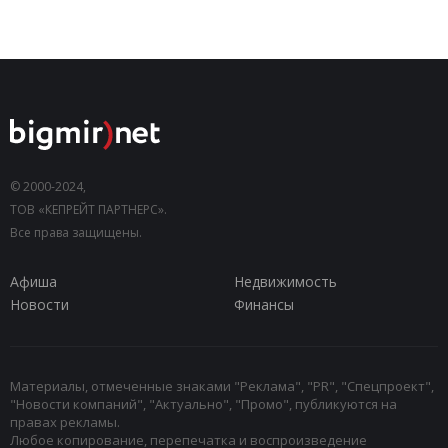
© 2000-2024,
ТОВ «КЕПРЕЙТ ПАРТНЕРС».
Все права защищены.
Афиша
Недвижимость
Новости
Финансы
Материалы, отмеченные знаками "Реклама", "PR", "Спецпроект",
"Новости компаний", "Актуально", "Промо", публикуются на
правах рекламы.
Любое копирование, перепечатка и воспроизведение