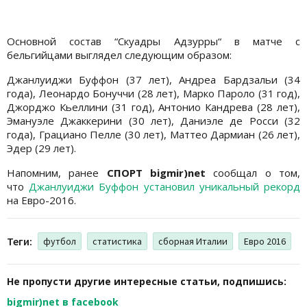
Основной состав “Скуадры Адзурры“ в матче с
бельгийцами выглядел следующим образом:
Джанлуиджи Буффон (37 лет), Андреа Бардзальи (34
года), Леонардо Бонуччи (28 лет), Марко Пароло (31 год),
Джорджо Кьеллини (31 год), Антонио Кандрева (28 лет),
Эмануэле Джаккерини (30 лет), Даниэле де Росси (32
года), Грациано Пелле (30 лет), Маттео Дармиан (26 лет),
Эдер (29 лет).
Напомним, ранее
СПОРТ bigmir)net
сообщал о том,
что
Джанлуиджи Буффон установил уникальный рекорд
на Евро-2016.
Теги:
футбол
статистика
сборная Италии
Евро 2016
Не пропусти другие интересные статьи, подпишись:
bigmir)net в facebook