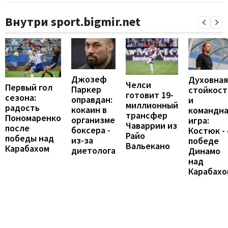
Внутри sport.bigmir.net
Джозеф
Духовная
Челси
Первый гол
Паркер
стойкост
готовит 19-
сезона:
оправдан:
и
миллионный
радость
кокаин в
командн
трансфер
Пономаренко
организме
игра:
Чаваррии из
после
боксера -
Костюк - 
Райо
победы над
из-за
победе
Вальекано
Карабахом
диетолога
Динамо
над
Карабахо