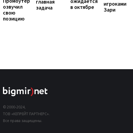
Промоутер
ожидается
главная
игроками
озвучил
в октябре
задача
Зари
свою
позицию
© 2000-2024,
ТОВ «КЕПРЕЙТ ПАРТНЕРС».
Все права защищены.