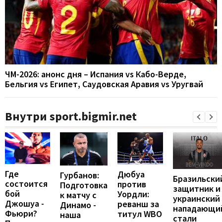
ЧМ-2026: анонс дня – Испания vs Кабо-Верде,
Бельгия vs Египет, Саудовская Аравия vs Уругвай
Внутри sport.bigmir.net
Где
Дюбуа
Гурбанов:
Бразильски
состоится
против
Подготовка
защитник и
бой
Уордли:
к матчу с
украинский
Джошуа -
реванш за
Динамо -
нападающи
Фьюри?
титул WBO
наша
стали