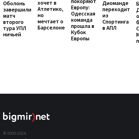
покоряют
хочет в
Диоманде
Оболонь
Европу:
Атлетико,
переходит
завершили
Одесская
но
из
матч
о
команда
мечтает о
Спортинга
второго
б
прошла в
Барселоне
в АПЛ
тура УПЛ
С
Кубок
ничьей
Европы
© 2000-2024,