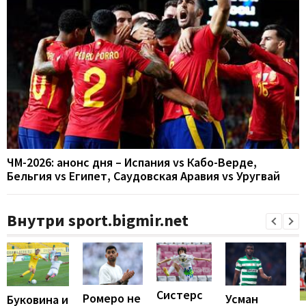
ЧМ-2026: анонс дня – Испания vs Кабо-Верде,
Бельгия vs Египет, Саудовская Аравия vs Уругвай
Внутри sport.bigmir.net
Систерс
Ромеро не
Усман
Буковина и