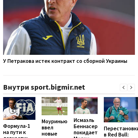
У Петракова истек контракт со сборной Украины
Внутри sport.bigmir.net
Исмаэль
Моуринью
Формула-1
Беннасер
ввел
Перестановк
на пути к
покидает
новые
в Red Bull: