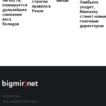
легкости:
Милан
строгие
Ламбьязе
планируется
правила в
уходит,
дальнейшее
Реале
Маккалоу
снижение
станет новы
веса
гоночным
болидов
директором
© 2000-2024,
ТОВ «КЕПРЕЙТ ПАРТНЕРС».