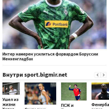
Интер намерен усилиться форвардом Боруссии
Менхенгладбах
Внутри sport.bigmir.net
Ушел из
жизни
Фенерба
ПСЖ и