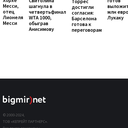
Хорхе
готов
Свитолина
Торрес
Месси,
выложит
шагнула в
достигли
отец
млн евро
четвертьфинал
согласия:
Лионеля
Лукаку
WTA 1000,
Барселона
Месси
обыграв
готова к
Анисимову
переговорам
© 2000-2024,
ТОВ «КЕПРЕЙТ ПАРТНЕРС».