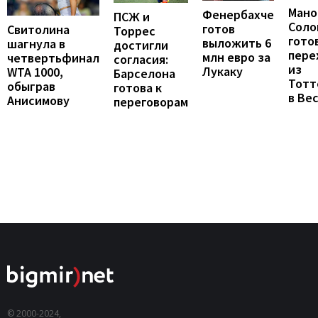
Мано
Фенербахче
ПСЖ и
Соло
готов
Свитолина
Торрес
гото
выложить 6
шагнула в
достигли
пере
млн евро за
четвертьфинал
согласия:
из
Лукаку
WTA 1000,
Барселона
Тотт
обыграв
готова к
в Ве
Анисимову
переговорам
© 2000-2024,