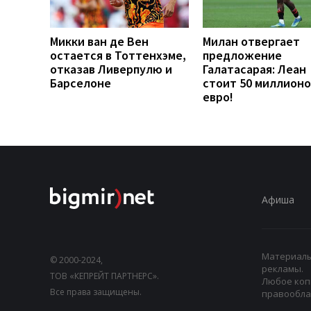
Микки ван де Вен
Милан отвергает
остается в Тоттенхэме,
предложение
отказав Ливерпулю и
Галатасарая: Леан
Барселоне
стоит 50 миллионо
евро!
Афиша
Материалы,
© 2000-2024,
рекламы.
ТОВ «КЕПРЕЙТ ПАРТНЕРС».
Любое коп
Все права защищены.
правооблад