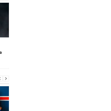
Манчестер Юнайтед
Барселона больше н
является
будет просить Де Йо
а
единственным клубом,
снизить зарплату
готовым заплатить 120
млн за Фернандеса