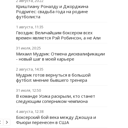
2 августа, 20:22
Криштиану Роналду и Джорджина
Родригес: свадьба года на родине
футболиста
1 августа, 11:35
Гвоздик: Величайшим боксером всех
времен является Рэй Робинсон, а не Али
31 июля, 20:25
Михаил Мудрик: Отмена дисквалификации
- новый шаг в моей карьере
2 августа, 14:35
Мудрик готов вернуться в большой
футбол: мнение бывшего тренера
31 июля, 12:50
В команде Усика раскрыли, кто станет
следующим соперником чемпиона
4 августа, 12:38
Боксерский бой века между Джошуа и
Фьюри перенесен в США