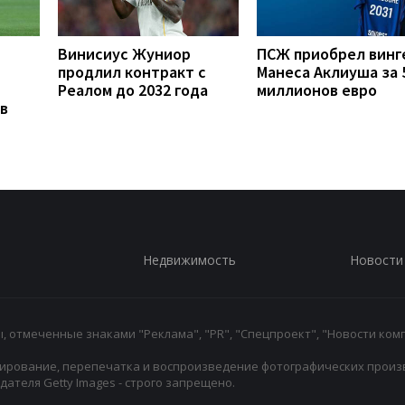
Винисиус Жуниор
ПСЖ приобрел винг
продлил контракт с
Манеса Аклиуша за 
Реалом до 2032 года
миллионов евро
в
Недвижимость
Новости
 отмеченные знаками "Реклама", "PR", "Спецпроект", "Новости комп
ирование, перепечатка и воспроизведение фотографических произ
ателя Getty Images - строго запрещено.