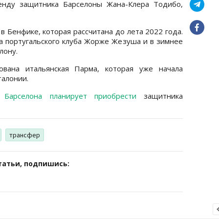
енду защитника Барселоны Жана-Клера Тодибо,
в Бенфике, которая рассчитана до лета 2022 года.
а португальского клуба Жорже Жезуша и в зимнее
лону.
ована итальянская Парма, которая уже начала
талонии.
о
Барселона планирует приобрести
защитника
трансфер
татьи, подпишись: