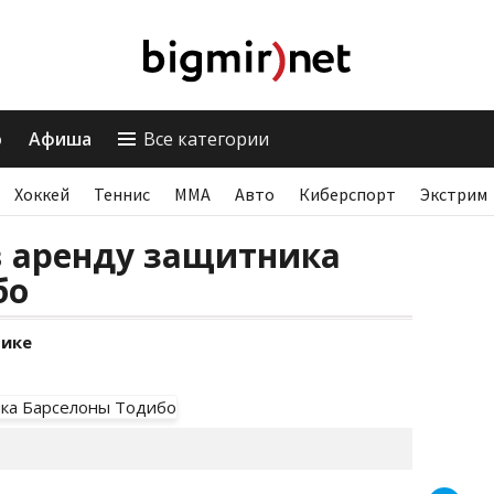
о
Афиша
Все категории
Хоккей
Теннис
ММА
Авто
Киберспорт
Экстрим
в аренду защитника
бо
фике