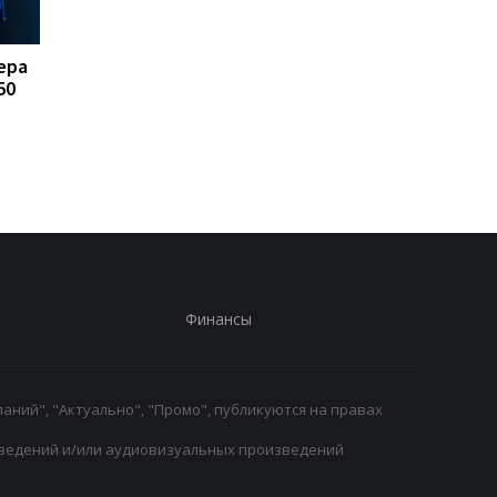
ера
FA отказывается
Реал Мадрид рискуе
50
поддерживать
потерять Родри:
президента ФИФА
Барселона вступает 
Инфантино: Утрата
игру
доверия
Финансы
аний", "Актуально", "Промо", публикуются на правах
ведений и/или аудиовизуальных произведений