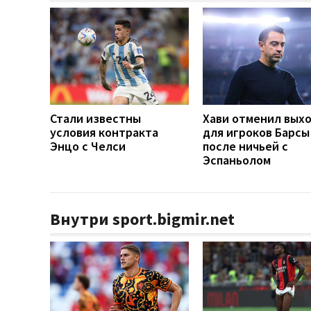
Стали известны
Хави отменил вых
условия контракта
для игроков Барсы
Энцо с Челси
после ничьей с
Эспаньолом
Внутри sport.bigmir.net