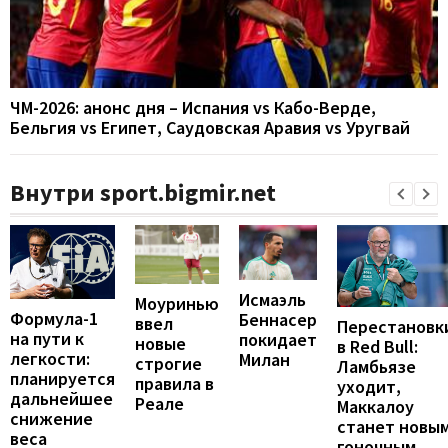
ЧМ-2026: анонс дня – Испания vs Кабо-Верде,
Бельгия vs Египет, Саудовская Аравия vs Уругвай
Внутри sport.bigmir.net
Исмаэль
Моуринью
Формула-1
Беннасер
ввел
Перестановк
на пути к
покидает
новые
в Red Bull:
легкости:
Милан
строгие
Ламбьязе
планируется
правила в
уходит,
дальнейшее
Реале
Маккалоу
снижение
станет новы
веса
гоночным