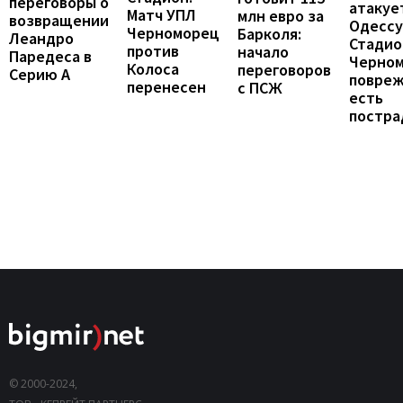
переговоры о
атакуе
Матч УПЛ
млн евро за
возвращении
Одессу
Черноморец
Барколя:
Леандро
Стадио
против
начало
Паредеса в
Черно
Колоса
переговоров
Серию А
повреж
перенесен
с ПСЖ
есть
постра
© 2000-2024,