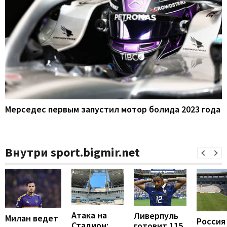
Мерседес первым запустил мотор болида 2023 года
Внутри sport.bigmir.net
Атака на
Ливерпуль
Милан ведет
Россия
Стадион:
готовит 115