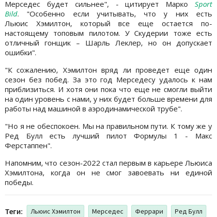
Мерседес будет сильнее", - цитирует Марко
Sport
Bild
. "Особенно если учитывать, что у них есть
Льюис Хэмилтон, который все еще остается по-
настоящему топовым пилотом. У Скудерии тоже есть
отличный гонщик – Шарль Леклер, но он допускает
ошибки".
"К сожалению, Хэмилтон вряд ли проведет еще один
сезон без побед. За это год Мерседесу удалось к нам
приблизиться. И хотя они пока что еще не смогли выйти
на один уровень с нами, у них будет больше времени для
работы над машиной в аэродинамической трубе".
"Но я не обеспокоен. Мы на правильном пути. К тому же у
Ред Булл есть лучший пилот Формулы 1 - Макс
Ферстаппен".
Напомним, что сезон-2022 стал первым в карьере Льюиса
Хэмилтона, когда он не смог завоевать ни единой
победы.
Теги:
Льюис Хэмилтон
Мерседес
Феррари
Ред Булл