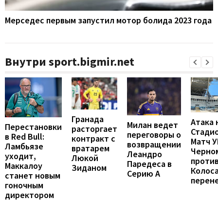
Мерседес первым запустил мотор болида 2023 года
Внутри sport.bigmir.net
Гранада
Атака 
Милан ведет
Перестановки
расторгает
Стадио
переговоры о
в Red Bull:
контракт с
Матч 
возвращении
Ламбьязе
вратарем
Черно
Леандро
уходит,
Люкой
проти
Паредеса в
Маккалоу
Зиданом
Колос
Серию А
станет новым
перен
гоночным
директором