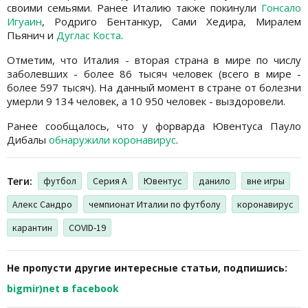
своими семьями. Ранее Италию также покинули
Гонсало
Игуаин
, Родриго Бентанкур, Сами Хедира, Миралем
Пьянич и
Дуглас Коста
.
Отметим, что Италия - вторая страна в мире по числу
заболевших - более 86 тысяч человек (всего в мире -
более 597 тысяч). На данный момент в стране от болезни
умерли 9 134 человек, а 10 950 человек - выздоровели.
Ранее сообщалось, что у форварда Ювентуса Пауло
Дибалы
обнаружили коронавирус
.
Теги:
футбол
Серия А
Ювентус
данило
вне игры
Алекс Сандро
чемпионат Италии по футболу
коронавирус
карантин
COVID-19
Не пропусти другие интересные статьи, подпишись:
bigmir)net в facebook