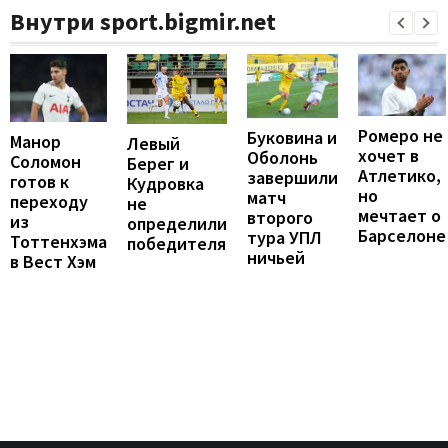
Внутри sport.bigmir.net
Ромеро не
Буковина и
Манор
Левый
хочет в
Оболонь
Соломон
Берег и
Атлетико,
завершили
готов к
Кудровка
но
матч
переходу
не
мечтает о
второго
из
определили
Барселоне
тура УПЛ
Тоттенхэма
победителя
ничьей
в Вест Хэм