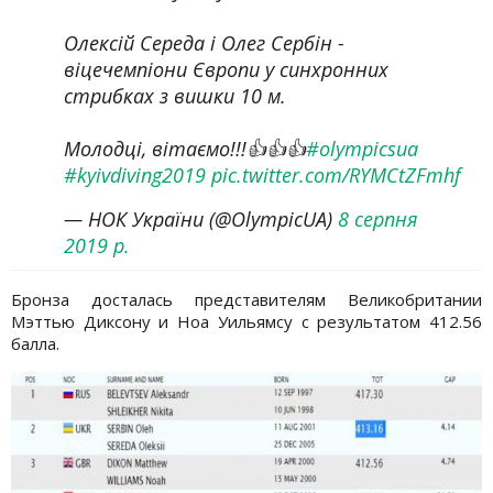
Олексій Середа і Олег Сербін -
віцечемпіони Європи у синхронних
стрибках з вишки 10 м.
Молодці, вітаємо!!!👍👍👍
#olympicsua
#kyivdiving2019
pic.twitter.com/RYMCtZFmhf
— НОК України (@OlympicUA)
8 серпня
2019 р.
Бронза досталась представителям Великобритании
Мэттью Диксону и Ноа Уильямсу с результатом 412.56
балла.