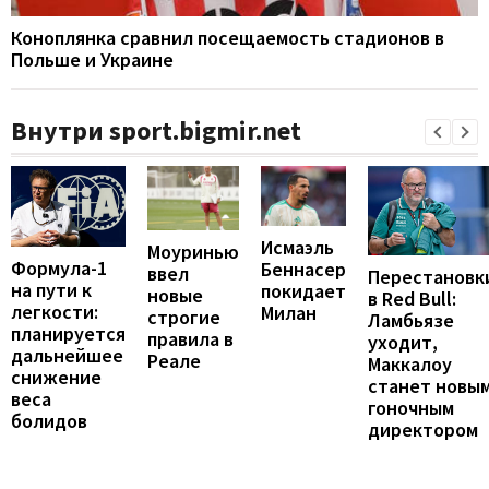
Коноплянка сравнил посещаемость стадионов в
Польше и Украине
Внутри sport.bigmir.net
Исмаэль
Моуринью
Формула-1
Беннасер
ввел
Перестановк
на пути к
покидает
новые
в Red Bull:
легкости:
Милан
строгие
Ламбьязе
планируется
правила в
уходит,
дальнейшее
Реале
Маккалоу
снижение
станет новы
веса
гоночным
болидов
директором