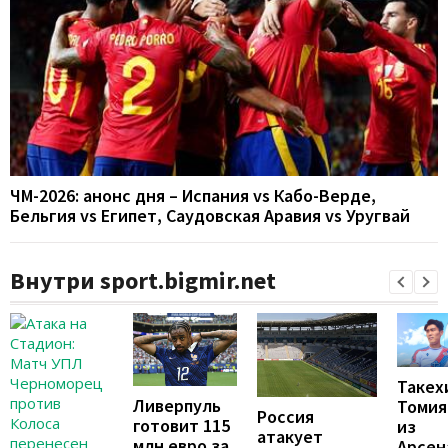
ЧМ-2026: анонс дня – Испания vs Кабо-Верде,
Бельгия vs Египет, Саудовская Аравия vs Уругвай
Внутри sport.bigmir.net
Такех
Ливерпуль
Томия
Россия
готовит 115
из
атакует
млн евро за
Арсен