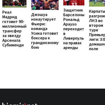
Защитник
Карпат
Реал
Джошуа
Барселоны
разгром
Мадрид
нокаутирует
Рональд
ЛНЗ во
готовит 90-
Фьюри:
Араухо
втором
миллионный
команда
переходит
туре
трансфер
Усика готовит
в
Премьер
за звезду
боксера к
Ливерпуль
лиги: 3:
Арсенала
грандиозному
на правах
домашн
Субименди
бою
аренды
поле