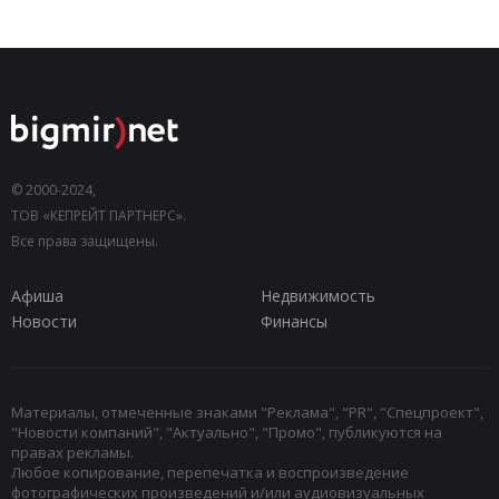
© 2000-2024,
ТОВ «КЕПРЕЙТ ПАРТНЕРС».
Все права защищены.
Афиша
Недвижимость
Новости
Финансы
Материалы, отмеченные знаками "Реклама", "PR", "Спецпроект",
"Новости компаний", "Актуально", "Промо", публикуются на
правах рекламы.
Любое копирование, перепечатка и воспроизведение
фотографических произведений и/или аудиовизуальных