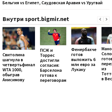
Бельгия vs Египет, Саудовская Аравия vs Уругвай
Внутри sport.bigmir.net
Мано
Фенербахче
ПСЖ и
Соло
готов
Свитолина
Торрес
гото
выложить 6
шагнула в
достигли
пере
млн евро за
четвертьфинал
согласия:
из
Лукаку
WTA 1000,
Барселона
Тотт
обыграв
готова к
в Ве
Анисимову
переговорам