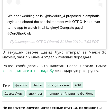
We hear wedding bells! @davidluiz_4 proposed in emphatic
style and shared the special moment with OTRO. Head over
to the app to watch in all its glory! Congrats guys!
#OurOtherClub
Публикация от
OTRO
(@otro)
21 Мар 2019 в 7:03 PDT
В текущем сезоне Давид Луис отыграл за Челси 36
матчей, забил 2 мяча и отдал 2 голевые передачи.
Ранее сообщалось, что капитан Реала Серхио Рамос
хочет пригласить на свадьбу
легендарную рок-группу.
Теги:
футбол
Челси
предложение
АПЛ
Давид Луис
вне игры
чемпионат Англии по футболу
Не пропусти другие интересные статьи, подпишись: