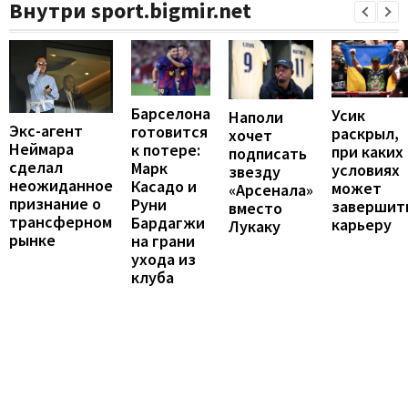
Внутри sport.bigmir.net
Барселона
Усик
Наполи
Экс-агент
готовится
раскрыл,
хочет
Неймара
к потере:
при каких
подписать
сделал
Марк
условиях
звезду
неожиданное
Касадо и
может
«Арсенала»
признание о
Руни
завершит
вместо
трансферном
Бардагжи
карьеру
Лукаку
рынке
на грани
ухода из
клуба