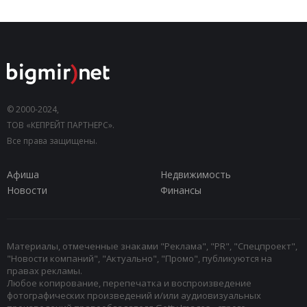
© 2000-2024,
ТОВ «КЕПРЕЙТ ПАРТНЕРС».
Все права защищены.
Афиша
Недвижимость
Новости
Финансы
Материалы, отмеченные знаками "Реклама", "PR", "Спецпроект",
"Новости компаний", "Актуально", "Промо", публикуются на
правах рекламы.
Любое копирование, перепечатка и воспроизведение
фотографических произведений и/или аудиовизуальных